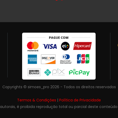
Copyrights © simoes_pro 2026 - Todos os direitos reservados
Termos & Condições
|
Política de Privacidade
s autorais, é proibida reprodução total ou parcial deste conteúdo