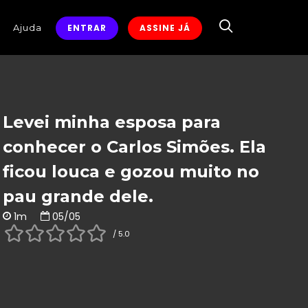
Ajuda
ENTRAR
ASSINE JÁ
Levei minha esposa para
conhecer o Carlos Simões. Ela
ficou louca e gozou muito no
pau grande dele.
1m
05/05
/ 5.0