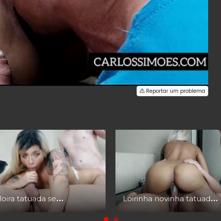
Reportar um problema
Novinha loira tatuada sente cada centímetro do marombeiro dotado e se derrete na bola gostosa!
Loirinha novinha tatuada enlouquece no pau grosso do marombeiro e goza sem parar!