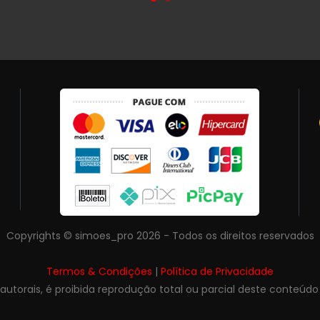
Copyrights © simoes_pro 2026 - Todos os direitos reservados
Termos & Condições
|
Política de Privacidade
s autorais, é proibida reprodução total ou parcial deste conteúdo