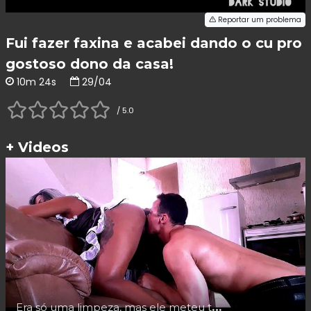
Reportar um problema
Fui fazer faxina e acabei dando o cu pro
gostoso dono da casa!
10m 24s
29/04
/ 5.0
+ Videos
Era só uma limpeza, mas ele meteu tudo no meu cuzinho!