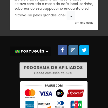
estava sentada à mesa do café local, sozinha,
saboreando seu cappuccino enquanto o sol
...
filtrava-se pelas grandes janel
um ano atrás
PORTUGUÊS
PROGRAMA DE AFILIADOS
Ganhe comissão de 50%