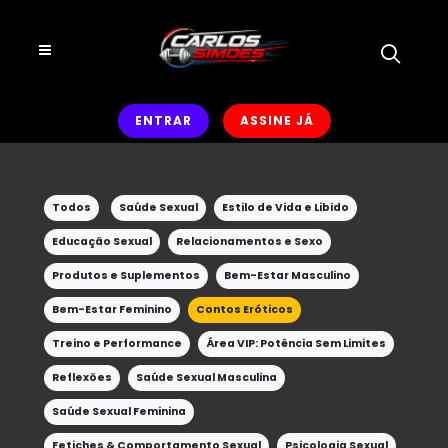
ENTRAR
ASSINE JÁ
Todos
Saúde Sexual
Estilo de Vida e Libido
Educação Sexual
Relacionamentos e Sexo
Produtos e Suplementos
Bem-Estar Masculino
Bem-Estar Feminino
Contos Eróticos
Treino e Performance
Área VIP: Potência Sem Limites
Reflexões
Saúde Sexual Masculina
Saúde Sexual Feminina
Fetiches & Comportamento Sexual
Psicologia Sexual